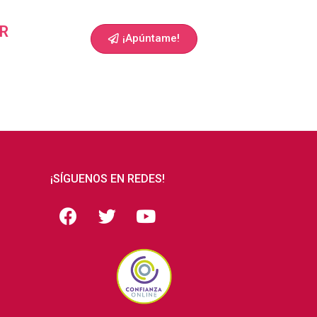
R
¡Apúntame!
¡SÍGUENOS EN REDES!