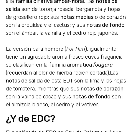
a la
familia olfativa ámbar-floral
. Las
notas de
salida
son de toronja rosada, bergamota y hojas
de grosellero rojo; sus
notas medias
o de corazón
son la orquídea y el cactus; y sus
notas de fondo
son el ámbar, la vainilla y el cedro rojo japonés.
La versión para
hombre
(
For Him
), igualmente,
tiene un agradable aroma fresco cuyas fragancia
se clasifican en la
familia aromática
fougere
(recuerdan al olor de hierba recién cortada).Las
notas de salida
de esta EDT son la lima y las hojas
de tomatera, mientras que sus
notas de corazón
son la vaina de cacao y sus
notas de fondo
son
el almizcle blanco, el cedro y el vetiver.
¿Y de EDC?