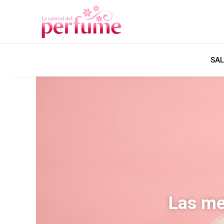
SAL
Las me