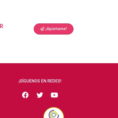
R
¡Apúntame!
¡SÍGUENOS EN REDES!