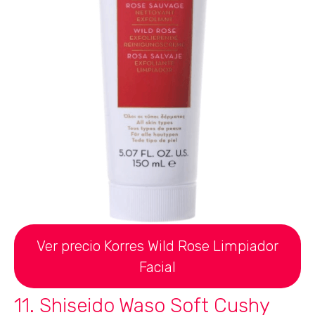
Ver precio Korres Wild Rose Limpiador
Facial
11. Shiseido Waso Soft Cushy