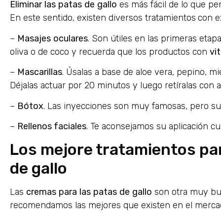
Eliminar
las
patas
de
gallo
es más fácil de lo que pen
En este sentido, existen diversos tratamientos
con e
–
Masajes
oculares
. Son útiles en las primeras etapa
oliva o de coco y recuerda que los productos con
vi
–
Mascarillas
. Úsalas a base de aloe vera, pepino, mie
Déjalas actuar por 20 minutos y luego retíralas con a
–
Bótox
. Las inyecciones son muy famosas, pero su 
–
Rellenos faciales
. Te aconsejamos su aplicación cu
Los mejore tratamientos par
de gallo
Las
cremas
para
las
patas
de
gallo
son otra muy bue
recomendamos las mejores que existen en el merca