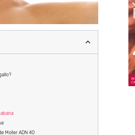
gallo?
o
abaria
se
de Moller ADN 40