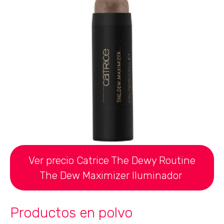
Ver precio Catrice The Dewy Routine
The Dew Maximizer Iluminador
Productos en polvo