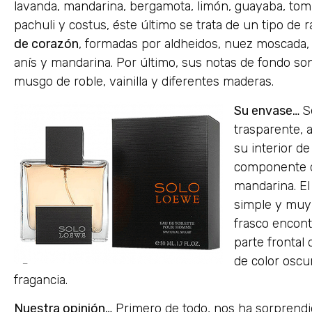
lavanda, mandarina, bergamota, limón, guayaba, tom
pachuli y costus, éste último se trata de un tipo de 
de corazón
, formadas por aldheidos, nuez moscada, 
anís y mandarina. Por último, sus notas de fondo son
musgo de roble, vainilla y diferentes maderas.
Su envase…
S
trasparente, a
su interior d
componente d
mandarina. El 
simple y muy 
frasco encont
parte frontal
de color oscu
fragancia.
Nuestra opinión…
Primero de todo, nos ha sorprendid