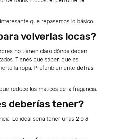
ad, de todos modos, el perfume
te
 interesante que repasemos lo básico:
para volverlas locas?
bres no tienen claro dónde deben
tados. Tienes que saber, que es
onerte la ropa. Preferiblemente
detrás
que reduce los matices de la fragancia.
es deberías tener?
a. Lo ideal sería tener unas
2 o 3