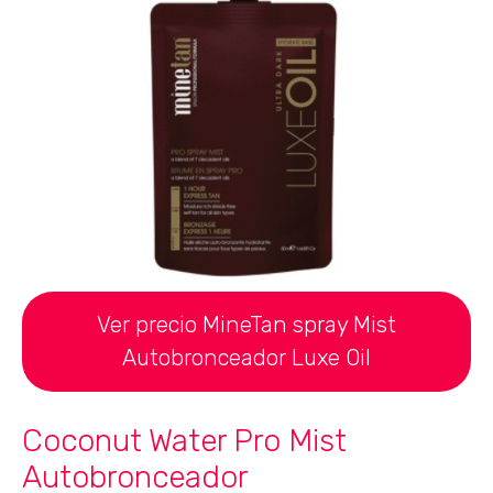
Ver precio MineTan spray Mist
Autobronceador Luxe Oil
Coconut Water Pro Mist
Autobronceador