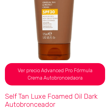
Ver precio Advanced Pro Fórmula
Crema Autobroncedaora
Self Tan Luxe Foamed Oil Dark
Autobronceador