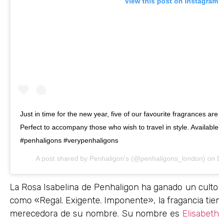
View this post on Instagram
Just in time for the new year, five of our favourite fragrances are
Perfect to accompany those who wish to travel in style. Available 
#penhaligons #verypenhaligons
A post shared by
Penhaligon's
(@penhaligons_london) on
La Rosa Isabelina de Penhaligon ha ganado un culto 
como «Regal. Exigente. Imponente», la fragancia ti
merecedora de su nombre. Su nombre es
Elisabet