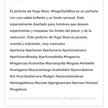
El perfume de Hugo Boss, #HugoDarkBlue es un perfume
con una salida brillante y un fondo sensual. Está
especialmente diseñado para hombres que desean
experimentar y traspasar los límites del placer y de la
seducción. Este perfume de Hugo Boss es picante,
oriental y sobretodo, muy masculino. . ⠀⠀ . ⠀⠀ . ⠀⠀
#perfume #perfumes #perfumeria #perfumelovers
#perfumeoftheday #perfumedeldia #fragancia
#fragancias #colombia #barranquilla #bogota #medellin
#cartagena #bucaramanga #calvinklein #pacorabanne
#ch #carolinaherrera #bvlgari #antoniobanderas
#dolcegabbana #lacoste #giorgioarmani #armani #chanel
#hugoboss
A post shared by
Perfumes BAGIL
(@bagilparfum) on
Aug 17, 2018 at 6:20pm PDT