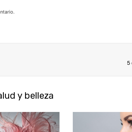
ntario.
5 
ud y belleza