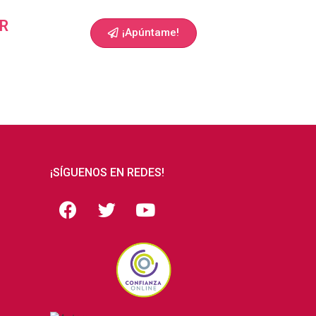
R
¡Apúntame!
¡SÍGUENOS EN REDES!