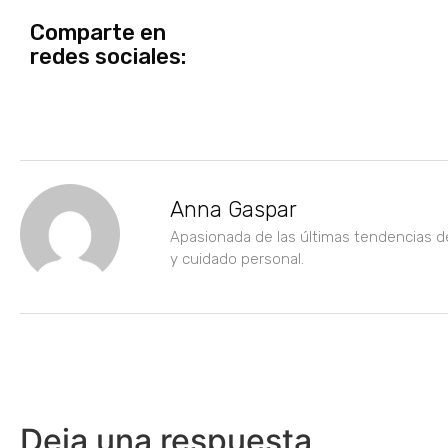
Comparte en
redes sociales:
Anna Gaspar
Apasionada de las últimas tendencias d
y cuidado personal.
Deja una respuesta