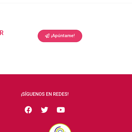
R
¡Apúntame!
¡SÍGUENOS EN REDES!