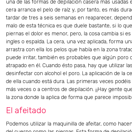
una de las formas de depilación casera más usadas e
cera arranca el pelo de raíz y, por tanto, es más dur
tardar de tres a seis semanas en reaparecer, depend
malo de esta técnica es que duele bastante, si lo que
piernas el dolor es menor, pero, la cosa cambia si es
ingles o espalda. La cera, una vez aplicada, forma una
arrastra con ella los pelos que había en la zona tratad
puede irritar, también es probables que algún poro d
atrapado en él. Cuando ésto pasa, hay que utilizar la
desinfectar con alcohol el poro. La aplicación de la cer
de ella cuando está dura. Las primeras veces podéis
más veces o a centros de depilación. ¡¡Hay gente que
la zona donde la aplica de forma que parece imposibl
El afeitado
Podemos utilizar la maquinilla de afeitar, como hacen
del cuerpo como las piernas. Esta forma de depilaci