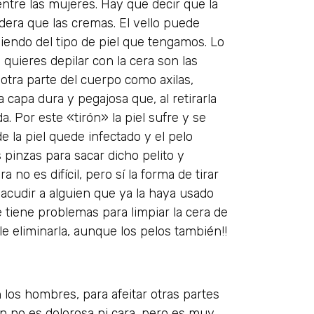
ntre las mujeres. Hay que decir que la
adera que las cremas. El vello puede
iendo del tipo de piel que tengamos. Lo
 quieres depilar con la cera son las
 otra parte del cuerpo como axilas,
 capa dura y pegajosa que, al retirarla
a. Por este «tirón» la piel sufre y se
e la piel quede infectado y el pelo
s pinzas para sacar dicho pelito y
a no es difícil, pero sí la forma de tirar
 acudir a alguien que ya la haya usado
 tiene problemas para limpiar la cera de
e eliminarla, aunque los pelos también!!
 los hombres, para afeitar otras partes
ón no es dolorosa ni cara, pero es muy