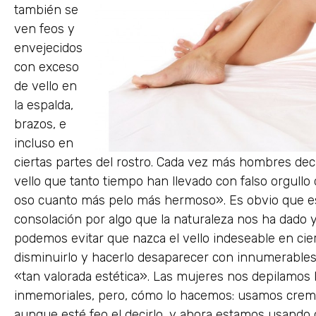
también se
ven feos y
envejecidos
con exceso
de vello en
la espalda,
brazos, e
incluso en
ciertas partes del rostro. Cada vez más hombres dec
vello que tanto tiempo han llevado con falso orgullo 
oso cuanto más pelo más hermoso». Es obvio que es
consolación por algo que la naturaleza nos ha dado
podemos evitar que nazca el vello indeseable en cie
disminuirlo y hacerlo desaparecer con innumerable
«tan valorada estética». Las mujeres nos depilamos
inmemoriales, pero, cómo lo hacemos: usamos crema
aunque esté feo el decirlo, y ahora estamos usando c