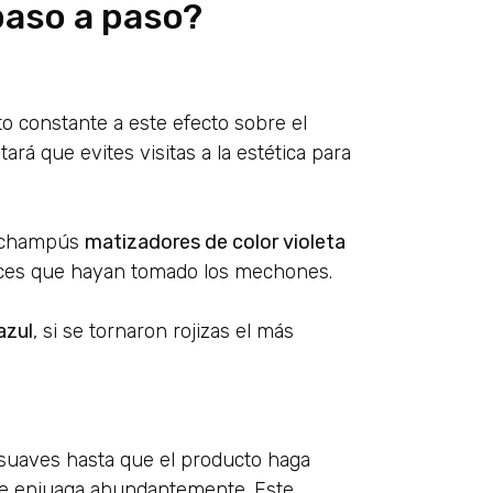
paso a paso?
 constante a este efecto sobre el
ará que evites visitas a la estética para
ar champús
matizadores de color violeta
tices que hayan tomado los mechones.
azul
, si se tornaron rojizas el más
suaves hasta que el producto haga
se enjuaga abundantemente. Este