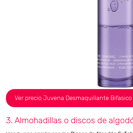
Ver precio Juvena Desmaquillante Bifasico
3. Almohadillas o discos de algod