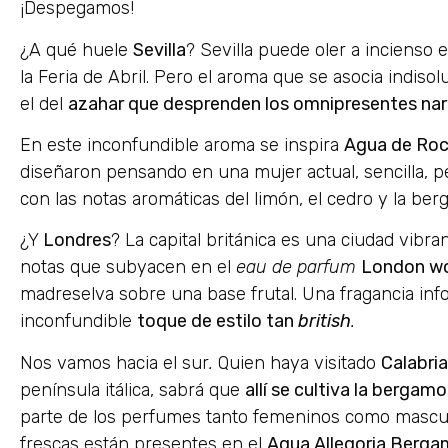
¡Despegamos!
¿A qué huele
Sevilla
? Sevilla puede oler a incienso 
la Feria de Abril. Pero el aroma que se asocia indis
el del
azahar que desprenden los omnipresentes nar
En este inconfundible aroma se inspira
Agua de Roc
diseñaron pensando en una mujer actual, sencilla, 
con las notas aromáticas del limón, el cedro y la ber
¿Y
Londres
? La capital británica es una ciudad vibran
notas que subyacen en el
eau de parfum
London w
madreselva sobre una base frutal. Una fragancia info
inconfundible
toque de estilo tan
british
.
Nos vamos hacia el sur
.
Quien haya visitado
Calabria
península itálica, sabrá que
allí se cultiva la bergam
parte de los perfumes tanto femeninos como mascul
frescas están presentes en el
Aqua Allegoria Berga