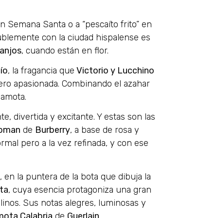
en Semana Santa o a “pescaíto frito” en
olublemente con la ciudad hispalense es
anjos
, cuando están en flor.
ío
, la fragancia que
Victorio y Lucchino
pero apasionada. Combinando el azahar
gamota.
te, divertida y excitante. Y estas son las
oman
de
Burberry
, a base de rosa y
rmal pero a la vez refinada, y con ese
, en la puntera de la bota que dibuja la
ota
, cuya esencia protagoniza una gran
inos. Sus notas alegres, luminosas y
mota Calabria
de
Guerlain
,