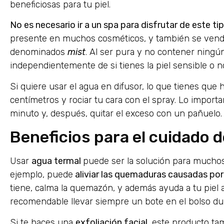
beneficiosas para tu piel.
No es necesario ir a un spa para disfrutar de este t
presente en muchos cosméticos, y también se vende 
denominados
mist
. Al ser pura y no contener ningún
independientemente de si tienes la piel sensible o n
Si quiere usar el agua en difusor, lo que tienes que h
centímetros y rociar tu cara con el spray. Lo import
minuto y, después, quitar el exceso con un pañuelo.
Beneficios para el cuidado de
Usar
agua termal
puede ser la solución para mucho
ejemplo, puede
aliviar las quemaduras causadas por 
tiene, calma la quemazón, y además ayuda a tu piel a
recomendable llevar siempre un bote en el bolso du
Si te haces una
exfoliación facial
, este producto tam