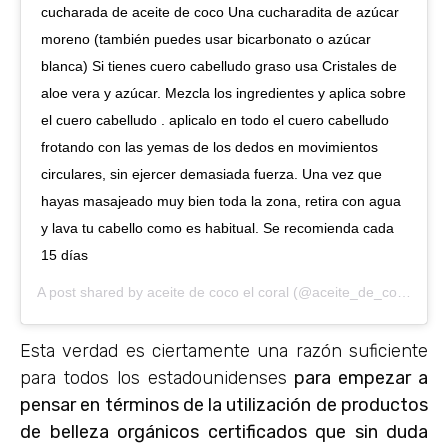
cucharada de aceite de coco Una cucharadita de azúcar
moreno (también puedes usar bicarbonato o azúcar
blanca) Si tienes cuero cabelludo graso usa Cristales de
aloe vera y azúcar. Mezcla los ingredientes y aplica sobre
el cuero cabelludo . aplicalo en todo el cuero cabelludo
frotando con las yemas de los dedos en movimientos
circulares, sin ejercer demasiada fuerza. Una vez que
hayas masajeado muy bien toda la zona, retira con agua
y lava tu cabello como es habitual. Se recomienda cada
15 días
A post shared by
aceite de coco el coral
(@aceite_de_coco) on
O
Esta verdad es ciertamente una razón suficiente
para todos los estadounidenses
para empezar a
pensar en términos de la utilización de productos
de belleza orgánicos certificados que sin duda