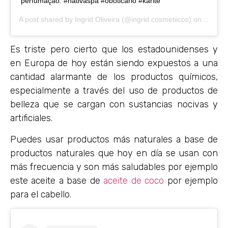
perfumação. #nativaspa #oboticário #karite
A post shared by
Ingrid Oliveira
(@ingrid.cosmetiicos) on
Nov 1,
Es triste pero cierto que los estadounidenses y
en Europa de hoy están siendo expuestos a una
cantidad alarmante de los productos químicos,
especialmente a través del uso de productos de
belleza que se cargan con sustancias nocivas y
artificiales.
Puedes usar productos más naturales a base de
productos naturales que hoy en día se usan con
más frecuencia y son más saludables por ejemplo
este aceite a base de
aceite de coco
por ejemplo
para el cabello.