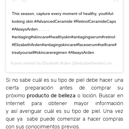
This season, capture every moment of healthy, youthful-
looking skin.#AdvancedCeramide #RetinolCeramideCaps
#AlwaysArden . . . . .
#antiaging#skincare#healthyskin#antiagingserum#retinol
#ElizabethArden#antiagingskincare#faceserum#selfcare#
treatyourself#skincareregimen #AlwaysArden
A post shared by
Elizabeth Arden
(@elizabetharden) on
Nov 2, 
Si no sabe cuál es su tipo de piel debe hacer una
cierta preparación antes de comprar su
próximo
producto de belleza
o loción. Buscar en
Internet para obtener mayor información
y así averiguar cuál es su tipo de piel. Una vez
que ya sabe puede comenzar a hacer compras
con sus conocimientos previos.