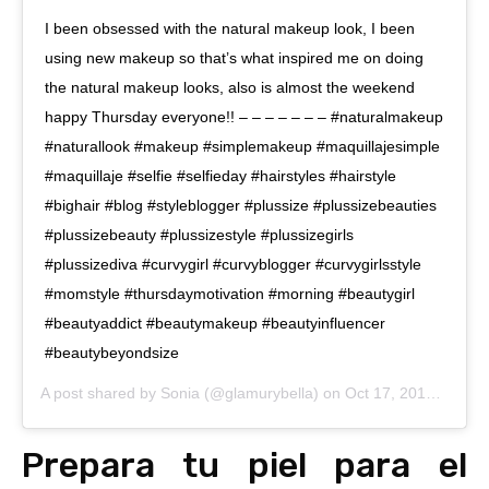
I been obsessed with the natural makeup look, I been
using new makeup so that’s what inspired me on doing
the natural makeup looks, also is almost the weekend
happy Thursday everyone!! – – – – – – – #naturalmakeup
#naturallook #makeup #simplemakeup #maquillajesimple
#maquillaje #selfie #selfieday #hairstyles #hairstyle
#bighair #blog #styleblogger #plussize #plussizebeauties
#plussizebeauty #plussizestyle #plussizegirls
#plussizediva #curvygirl #curvyblogger #curvygirlsstyle
#momstyle #thursdaymotivation #morning #beautygirl
#beautyaddict #beautymakeup #beautyinfluencer
#beautybeyondsize
A post shared by
Sonia
(@glamurybella) on
Oct 17, 2019 at 6:35am PDT
Prepara tu piel para el