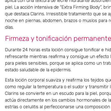
aplica con una textura de leche hidratante absorbié
piel. La acción intensiva de “Extra Firming Body”, br
que destaca Clarins. Irresistible tratamiento que se 
noche en piernas, abdomen, brazos o muslos para rec
días.
Firmeza y tonificación permanent
Durante 24 horas esta loción consigue tonificar e hi
refrescante mientras reafirma y consigue un efecto l
para pieles sensibles, porque se aplica como un trat
estado saludable de la epidermis.
Esta loción corporal suaviza y reafirma los tejidos 
como regular la temperatura o el sudor y transmitir 
Clarins se convierte en un escudo para la piel, porq
actúa directamente en los cambios hormonales de la p
estrías o celulitis al perfeccionarse una composición