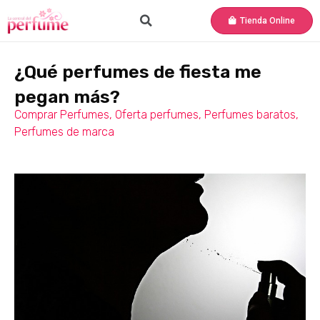
Tienda Online
¿Qué perfumes de fiesta me
pegan más?
Comprar Perfumes
,
Oferta perfumes
,
Perfumes baratos
,
Perfumes de marca