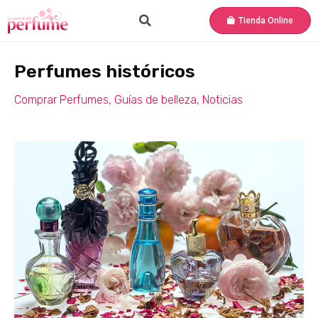
Tienda Online
Perfumes históricos
Comprar Perfumes
,
Guías de belleza
,
Noticias