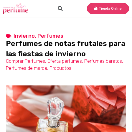
Tienda Online
Invierno
,
Perfumes
Perfumes de notas frutales para
las fiestas de invierno
Comprar Perfumes
,
Oferta perfumes
,
Perfumes baratos
,
Perfumes de marca
,
Productos