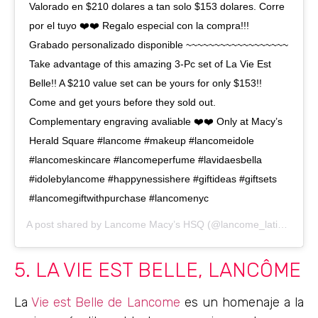
Valorado en $210 dolares a tan solo $153 dolares. Corre
por el tuyo ❤️❤️ Regalo especial con la compra!!!
Grabado personalizado disponible ~~~~~~~~~~~~~~~~~~
Take advantage of this amazing 3-Pc set of La Vie Est
Belle!! A $210 value set can be yours for only $153!!
Come and get yours before they sold out.
Complementary engraving avaliable ❤️❤️ Only at Macy’s
Herald Square #lancome #makeup #lancomeidole
#lancomeskincare #lancomeperfume #lavidaesbella
#idolebylancome #happynessishere #giftideas #giftsets
#lancomegiftwithpurchase #lancomenyc
A post shared by
Lancome Macy’s HSQ
(@lancome_latina) on
D
5. LA VIE EST BELLE, LANCÔME
La
Vie est Belle de Lancome
es un homenaje a la