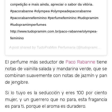
conpetição e mais ainda, apreciar o sabor da vitória.
#pacorabanne #olympea #olympeadepacorabanne
#pacorabannefeminino #perfumefeminino #tudopramim
#tudopramimperfumes
http://www.tudopramim.com.br/paco-rabanne/olympea-
feminino
A post shared by
TudoPraMim Perfumaria
(@tudopramimperfumaria) on
El perfume más seductor de
Paco Rabanne
tiene
notas de vainilla salada y mandarina verde, que se
combinan suavemente con notas de jazmín y pan
de jengibre.
Si lo tuyo es la seducción y eres 100 por ciento
mujer, y un guerrero que no para, esta fragancia
es para ti, porque el aroma es duradero.