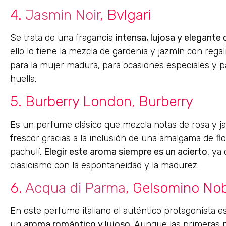
4.
Jasmin Noir
, Bvlgari
Se trata de una fragancia
intensa, lujosa y elegante
ello lo tiene la mezcla de gardenia y jazmín con regal
para la mujer madura, para ocasiones especiales y pa
huella.
5. Burberry London, Burberry
Es un perfume clásico que mezcla notas de rosa y j
frescor gracias a la inclusión de una amalgama de flo
pachulí.
Elegir este aroma siempre es un acierto
, ya
clasicismo con la espontaneidad y la madurez.
6.
Acqua di Parma
, Gelsomino Nob
En este perfume italiano el auténtico protagonista es 
un
aroma romántico y lujoso
. Aunque las primeras n