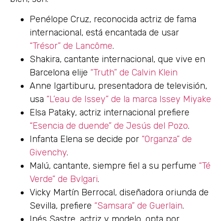
Penélope Cruz, reconocida actriz de fama
internacional, está encantada de usar
“Trésor” de Lancôme
.
Shakira, cantante internacional, que vive en
Barcelona elije
“Truth” de Calvin Klein
Anne Igartiburu, presentadora de televisión,
usa
“L’eau de Issey” de la marca Issey Miyake
Elsa Pataky, actriz internacional prefiere
“Esencia de duende” de Jesús del Pozo
.
Infanta Elena se decide por
“Organza” de
Givenchy
.
Malú, cantante, siempre fiel a su perfume
“Té
Verde” de Bvlgari
.
Vicky Martín Berrocal, diseñadora oriunda de
Sevilla, prefiere
“Samsara” de Guerlain
.
Inés Sastre, actriz y modelo, opta por