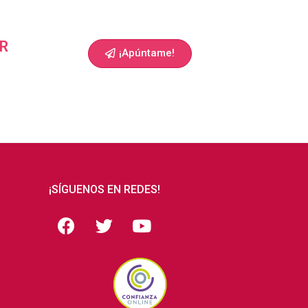
R
¡Apúntame!
¡SÍGUENOS EN REDES!