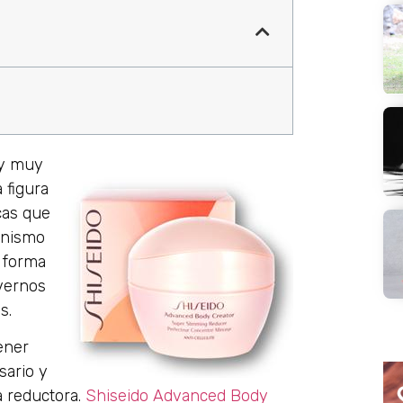
 y muy
 figura
cas que
anismo
n forma
 vernos
s.
ener
sario y
 reductora.
Shiseido Advanced Body