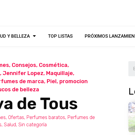
UD Y BELLEZA
TOP LISTAS
PRÓXIMOS LANZAMIEN
mes
,
Consejos
,
Cosmética
,
,
Jennifer Lopez
,
Maquillaje
,
rfumes de marca
,
Piel
,
promocion
L
ucos de belleza
va de Tous
mes
,
Ofertas
,
Perfumes baratos
,
Perfumes de
s
,
Salud
,
Sin categoría