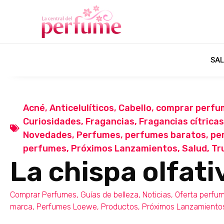
SAL
Acné
,
Anticelulíticos
,
Cabello
,
comprar perfu
Curiosidades
,
Fragancias
,
Fragancias cítricas
Novedades
,
Perfumes
,
perfumes baratos
,
pe
perfumes
,
Próximos Lanzamientos
,
Salud
,
Tr
La chispa olfati
Comprar Perfumes
,
Guías de belleza
,
Noticias
,
Oferta perfu
marca
,
Perfumes Loewe
,
Productos
,
Próximos Lanzamiento