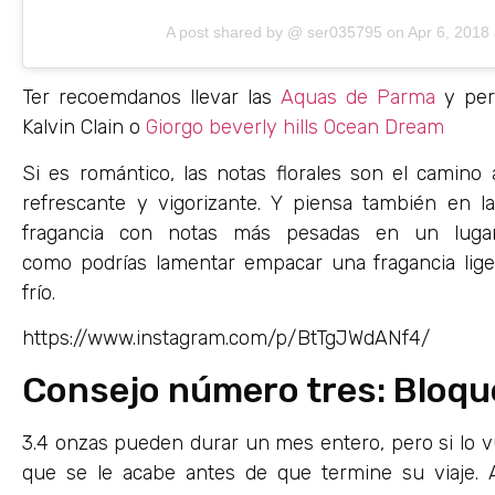
A post shared by @
ser035795
on
Apr 6, 2018
Ter recoemdanos llevar las
Aquas de Parma
y per
Kalvin Clain o
Giorgo beverly hills Ocean Dream
Si es romántico, las notas florales son el camino 
refrescante y vigorizante. Y piensa también en 
fragancia con notas más pesadas en un lugar
como podrías lamentar empacar una fragancia lig
frío.
https://www.instagram.com/p/BtTgJWdANf4/
Consejo número tres: Bloque
3.4 onzas pueden durar un mes entero, pero si lo v
que se le acabe antes de que termine su viaje. 