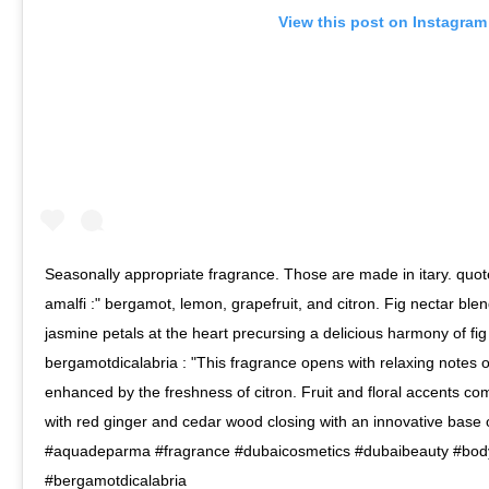
View this post on Instagram
Seasonally appropriate fragrance. Those are made in itary. quote 
amalfi :" bergamot, lemon, grapefruit, and citron. Fig nectar bl
jasmine petals at the heart precursing a delicious harmony of f
bergamotdicalabria : "This fragrance opens with relaxing notes 
enhanced by the freshness of citron. Fruit and floral accents com
with red ginger and cedar wood closing with an innovative base 
#aquadeparma #fragrance #dubaicosmetics #dubaibeauty #bodyl
#bergamotdicalabria