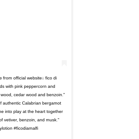
from official website↓ fico di
ends with pink peppercorn and
ig wood, cedar wood and benzoin."
of authentic Calabrian bergamot
e into play at the heart together
of vetiver, benzoin, and musk."
otion #ficodiamalfi