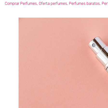
Comprar Perfumes
,
Oferta perfumes
,
Perfumes baratos
,
Per