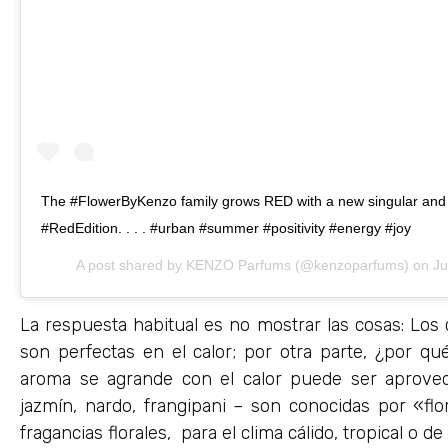
The #FlowerByKenzo family grows RED with a new singular and ad
#RedEdition. . . . #urban #summer #positivity #energy #joy
A post shared by
KENZO Parfums
(@kenzoparfums) on
Ju
La respuesta habitual es no mostrar las cosas: Los c
son perfectas en el calor; por otra parte, ¿por q
aroma se agrande con el calor puede ser aprovech
jazmín, nardo, frangipani – son conocidas por «f
fragancias florales, para el clima cálido, tropical o de