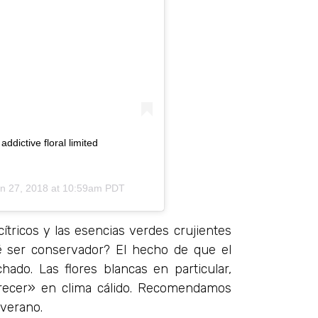
dictive floral limited
n 27, 2018 at 10:59am PDT
ítricos y las esencias verdes crujientes
ué ser conservador? El hecho de que el
ado. Las flores blancas en particular,
lorecer» en clima cálido. Recomendamos
 verano.