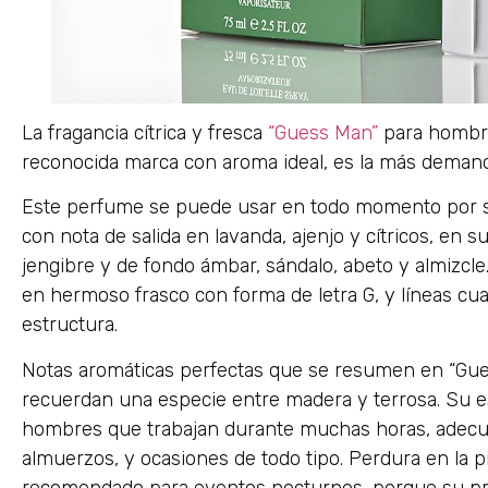
La fragancia cítrica y fresca
“Guess Man”
para hombre
reconocida marca con aroma ideal, es la más deman
Este perfume se puede usar en todo momento por su
con nota de salida en lavanda, ajenjo y cítricos, en
jengibre y de fondo ámbar, sándalo, abeto y almizc
en hermoso frasco con forma de letra G, y líneas 
estructura.
Notas aromáticas perfectas que se resumen en “Gue
recuerdan una especie entre madera y terrosa. Su est
hombres que trabajan durante muchas horas, adecuado
almuerzos, y ocasiones de todo tipo. Perdura en la 
recomendado para eventos nocturnos, porque su pr