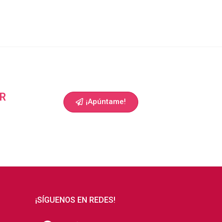
R
¡Apúntame!
¡SÍGUENOS EN REDES!