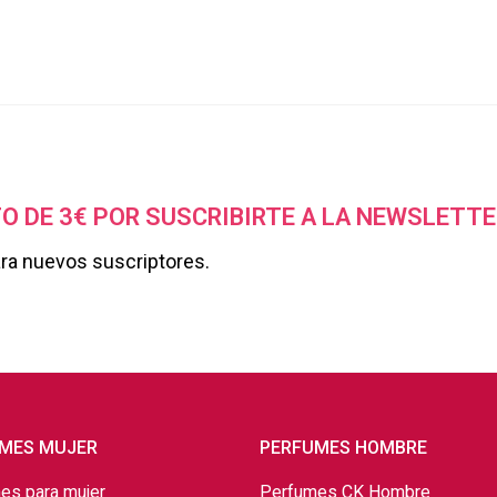
O DE 3€ POR SUSCRIBIRTE A LA NEWSLETTE
ara nuevos suscriptores.
MES MUJER
PERFUMES HOMBRE
es para mujer
Perfumes CK Hombre