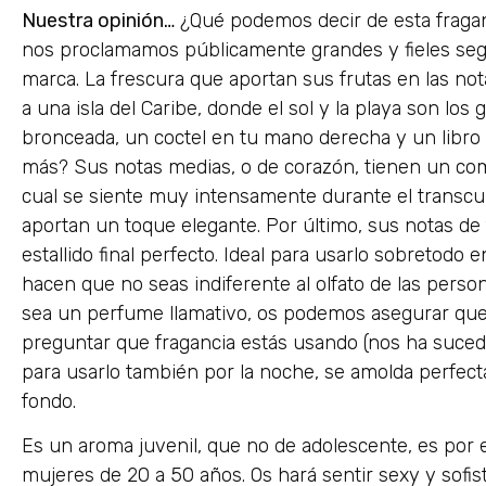
Nuestra opinión…
¿Qué podemos decir de esta frag
nos proclamamos públicamente grandes y fieles segui
marca. La frescura que aportan sus frutas en las nota
a una isla del Caribe, donde el sol y la playa son los 
bronceada, un coctel en tu mano derecha y un libro 
más? Sus notas medias, o de corazón, tienen un com
cual se siente muy intensamente durante el transcur
aportan un toque elegante. Por último, sus notas de
estallido final perfecto. Ideal para usarlo sobretodo 
hacen que no seas indiferente al olfato de las person
sea un perfume llamativo, os podemos asegurar que 
preguntar que fragancia estás usando (nos ha sucedi
para usarlo también por la noche, se amolda perfec
fondo.
Es un aroma juvenil, que no de adolescente, es por
mujeres de 20 a 50 años. Os hará sentir sexy y sofist