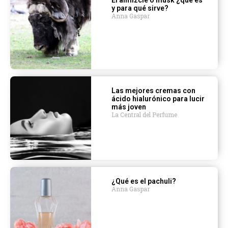
El almizcle o musk ¿qué es
y para qué sirve?
Anna Gaspar
Las mejores cremas con
ácido hialurónico para lucir
más joven
La Central del Perfume
¿Qué es el pachuli?
Anna Gaspar