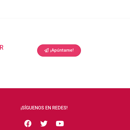
R
¡Apúntame!
¡SÍGUENOS EN REDES!