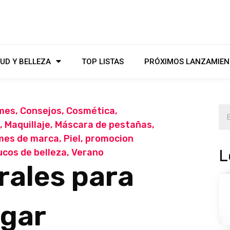
UD Y BELLEZA
TOP LISTAS
PRÓXIMOS LANZAMIEN
mes
,
Consejos
,
Cosmética
,
,
Maquillaje
,
Máscara de pestañas
,
mes de marca
,
Piel
,
promocion
L
ucos de belleza
,
Verano
rales para
rgar