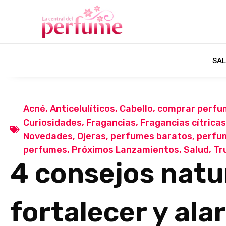
SAL
Acné
,
Anticelulíticos
,
Cabello
,
comprar perfu
Curiosidades
,
Fragancias
,
Fragancias cítricas
Novedades
,
Ojeras
,
perfumes baratos
,
perfu
perfumes
,
Próximos Lanzamientos
,
Salud
,
Tr
4 consejos natu
fortalecer y ala