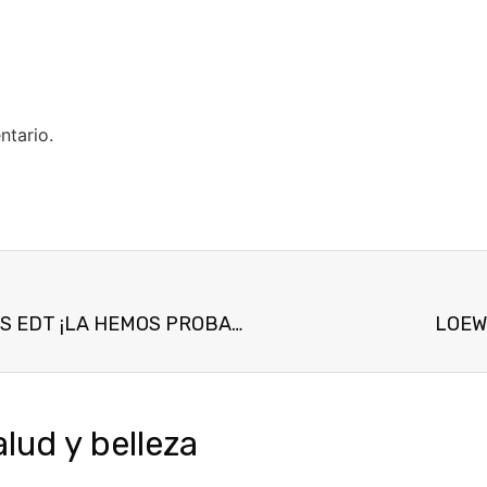
ntario.
LES CASCADES DE ROCHAS ECLAT D´AGRUMES EDT ¡LA HEMOS PROBADO!
LOEW
ud y belleza