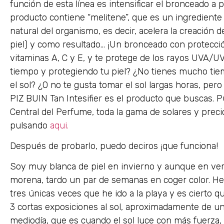
función de esta línea es intensificar el bronceado a 
producto contiene “melitene”, que es un ingrediente
natural del organismo, es decir, acelera la creación 
piel) y como resultado… ¡Un bronceado con protecció
vitaminas A, C y E, y te protege de los rayos UVA/U
tiempo y protegiendo tu piel? ¿No tienes mucho tiemp
el sol? ¿O no te gusta tomar el sol largas horas, per
PIZ BUIN Tan Intesifier es el producto que buscas. 
Central del Perfume, toda la gama de solares y preci
pulsando
aqui.
Después de probarlo, puedo deciros ¡que funciona!
Soy muy blanca de piel en invierno y aunque en v
morena, tardo un par de semanas en coger color. He ut
tres únicas veces que he ido a la playa y es cierto 
3 cortas exposiciones al sol, aproximadamente de una
mediodía, que es cuando el sol luce con más fuerza,