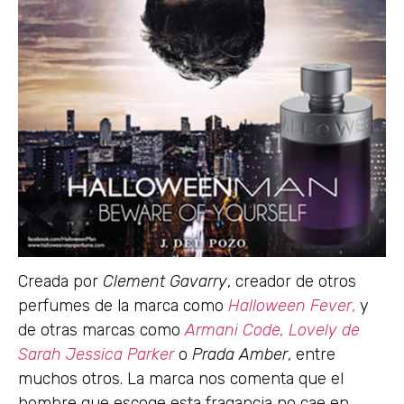
Creada por
Clement Gavarry
, creador de otros
perfumes de la marca como
Halloween Fever
,
y
de otras marcas como
Armani Code,
Lovely de
Sarah Jessica Parker
o
Prada Amber
, entre
muchos otros. La marca nos comenta que el
hombre que escoge esta fragancia no cae en