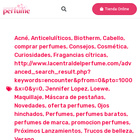
Tienda Online
Acné
,
Anticelulíticos
,
Biotherm
,
Cabello
,
comprar perfumes
,
Consejos
,
Cosmética
,
Curiosidades
,
Fragancias cítricas
,
http://www.lacentraldelperfume.com/adv
anced_search_result.php?
keywords=encounter&pfrom=0&pto=1000
&x=0&y=0
,
Jennifer Lopez
,
Loewe
,
Maquillaje
,
Máscara de pestañas
,
Novedades
,
oferta perfumes
,
Ojos
hinchados
,
Perfumes
,
perfumes baratos
,
perfumes de marca
,
promocion perfumes
,
Próximos Lanzamientos
,
Trucos de belleza
,
Verano