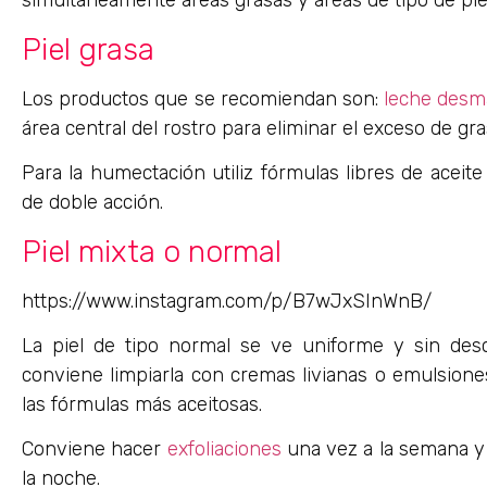
simultáneamente áreas grasas y áreas de tipo de pie
Piel grasa
Los productos que se recomiendan son:
leche desma
área central del rostro para eliminar el exceso de gra
Para la humectación utiliz fórmulas libres de aceit
de doble acción.
Piel mixta o normal
https://www.instagram.com/p/B7wJxSInWnB/
La piel de tipo normal se ve uniforme y sin desc
conviene limpiarla con cremas livianas o emulsion
las fórmulas más aceitosas.
Conviene hacer
exfoliaciones
una vez a la semana y 
la noche.