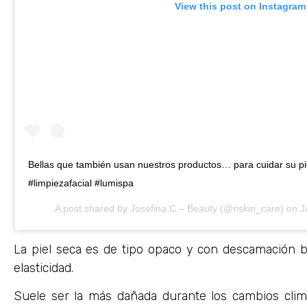
View this post on Instagram
Bellas que también usan nuestros productos… para cuidar su pie
#limpiezafacial #lumispa
A post shared by
Josefina C – Beauty
(@nskin_care) on
J
La piel seca es de tipo opaco y con descamación bla
elasticidad.
Suele ser la más dañada durante los cambios clim