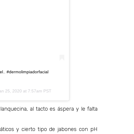
l.. #dermolimpiadorfacial
an 25, 2020 at 7:57am PST
nquecina, al tacto es áspera y le falta
áticos y cierto tipo de jabones con pH