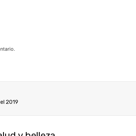
ntario.
del 2019
ud y belleza