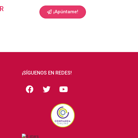
R
¡Apúntame!
¡SÍGUENOS EN REDES!