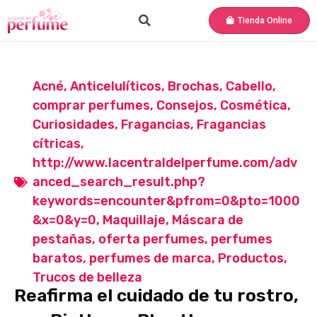
Tienda Online
Acné
,
Anticelulíticos
,
Brochas
,
Cabello
,
comprar perfumes
,
Consejos
,
Cosmética
,
Curiosidades
,
Fragancias
,
Fragancias
cítricas
,
http://www.lacentraldelperfume.com/adv
anced_search_result.php?
keywords=encounter&pfrom=0&pto=1000
&x=0&y=0
,
Maquillaje
,
Máscara de
pestañas
,
oferta perfumes
,
perfumes
baratos
,
perfumes de marca
,
Productos
,
Trucos de belleza
Reafirma el cuidado de tu rostro,