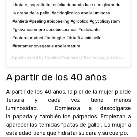
idrata e, soprattutto, esfolia donando luce e migliorando
la grana della pelle. #acidoglicolico #pelleluminosa
#antietà #peeling #biopeeling #glicolico #glycolicsystem
#giovanesempre #ecobiocosmesi #esfoliante
#naturalproduct #antirughe #drtaffi #tipidipelle
#trattamentovegetale #pellematura
A post shared by
Cataldo Prantera
(@farmabios) on
Dec 28, 2019 at 12:18pm PST
A partir de los 40 años
A partir de los 40 años, la piel de la mujer pierde
tersura y cada vez tiene menos
luminosidad. Comienza a descolgarse
la papada y también los párpados. Empiezan a
aparecer las temidas “patas de gallo”. La mujer a
esta edad tiene que hidratar su cara y su cuerpo.