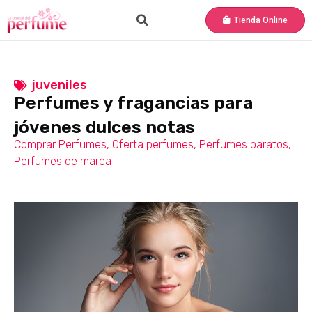
Tienda Online
juveniles
Perfumes y fragancias para
jóvenes dulces notas
Comprar Perfumes
,
Oferta perfumes
,
Perfumes baratos
,
Perfumes de marca