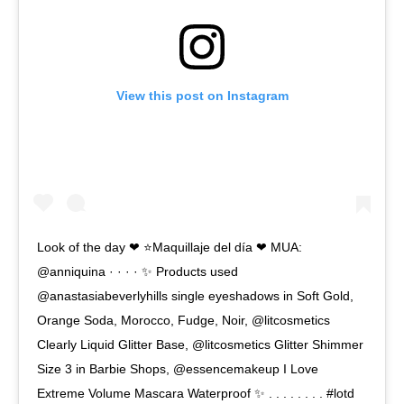
View this post on Instagram
Look of the day ❤ ⭐Maquillaje del día ❤ MUA:
@anniquina · · · · ✨ Products used
@anastasiabeverlyhills single eyeshadows in Soft Gold,
Orange Soda, Morocco, Fudge, Noir, @litcosmetics
Clearly Liquid Glitter Base, @litcosmetics Glitter Shimmer
Size 3 in Barbie Shops, @essencemakeup I Love
Extreme Volume Mascara Waterproof ✨ . . . . . . . . #lotd