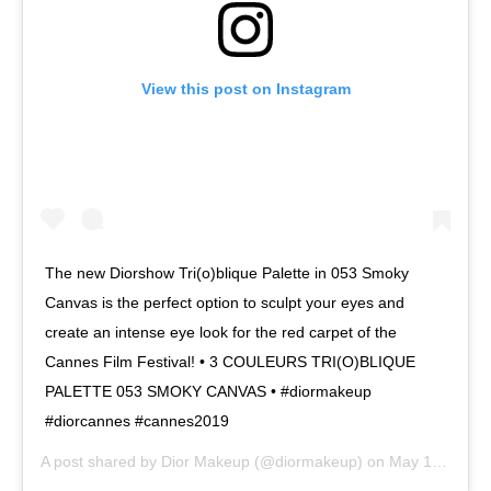
View this post on Instagram
The new Diorshow Tri(o)blique Palette in 053 Smoky
Canvas is the perfect option to sculpt your eyes and
create an intense eye look for the red carpet of the
Cannes Film Festival! • 3 COULEURS TRI(O)BLIQUE
PALETTE 053 SMOKY CANVAS • #diormakeup
#diorcannes #cannes2019
A post shared by
Dior Makeup
(@diormakeup) on
May 18, 2019 at 12:31pm PDT