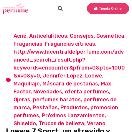
Tienda Online
Acné
,
Anticelulíticos
,
Consejos
,
Cosmética
,
Fragancias
,
Fragancias cítricas
,
http://www.lacentraldelperfume.com/adv
anced_search_result.php?
keywords=encounter&pfrom=0&pto=1000
&x=0&y=0
,
Jennifer Lopez
,
Loewe
,
Maquillaje
,
Máscara de pestañas
,
Max
Factor
,
Novedades
,
oferta perfumes
,
Ojeras
,
perfumes baratos
,
perfumes de
marca
,
Pestañas
,
Productos
,
promocion
perfumes
,
Próximos Lanzamientos
,
Shiseido
,
Trucos de belleza
,
Verano
Loewe 7 Sport, un atrevido y