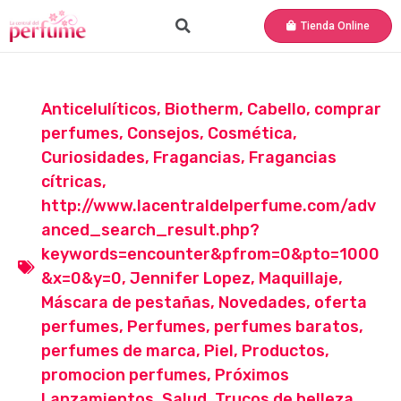
Tienda Online
Anticelulíticos
,
Biotherm
,
Cabello
,
comprar
perfumes
,
Consejos
,
Cosmética
,
Curiosidades
,
Fragancias
,
Fragancias
cítricas
,
http://www.lacentraldelperfume.com/adv
anced_search_result.php?
keywords=encounter&pfrom=0&pto=1000
&x=0&y=0
,
Jennifer Lopez
,
Maquillaje
,
Máscara de pestañas
,
Novedades
,
oferta
perfumes
,
Perfumes
,
perfumes baratos
,
perfumes de marca
,
Piel
,
Productos
,
promocion perfumes
,
Próximos
Lanzamientos
,
Salud
,
Trucos de belleza
,