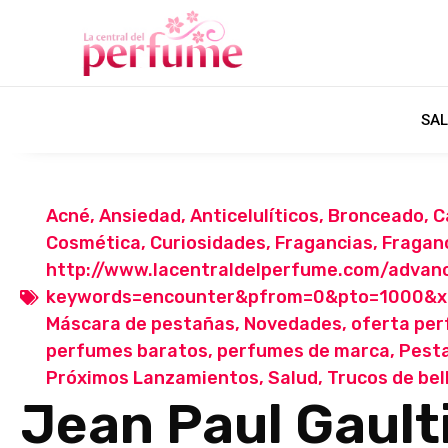
SAL
Acné
,
Ansiedad
,
Anticelulíticos
,
Bronceado
,
C
Cosmética
,
Curiosidades
,
Fragancias
,
Fraganc
http://www.lacentraldelperfume.com/advan
keywords=encounter&pfrom=0&pto=1000&
Máscara de pestañas
,
Novedades
,
oferta pe
perfumes baratos
,
perfumes de marca
,
Pest
Próximos Lanzamientos
,
Salud
,
Trucos de bel
Jean Paul Gaulti