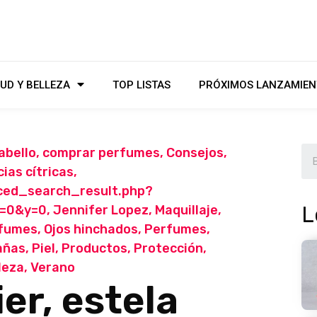
UD Y BELLEZA
TOP LISTAS
PRÓXIMOS LANZAMIEN
abello
,
comprar perfumes
,
Consejos
,
ias cítricas
,
ced_search_result.php?
L
x=0&y=0
,
Jennifer Lopez
,
Maquillaje
,
rfumes
,
Ojos hinchados
,
Perfumes
,
añas
,
Piel
,
Productos
,
Protección
,
leza
,
Verano
er, estela