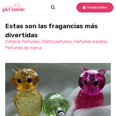
Tienda Online
Estas son las fragancias más
divertidas
Comprar Perfumes
,
Oferta perfumes
,
Perfumes baratos
,
Perfumes de marca